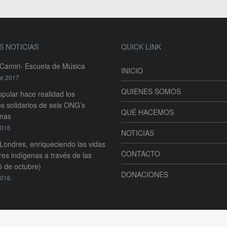
S NOTICIAS
QUICK LINK
amiri- Escuela de Música
INICIO
re 2017
QUIENES SOMOS
pular hace realidad los
s solidarios de seis ONG’s
QUÉ HACEMOS
anas
2016
NOTICIAS
ondres, enriqueciendo las vidas
CONTACTO
es indígenas a través de las
5 de octubre)
DONACIONES
2016