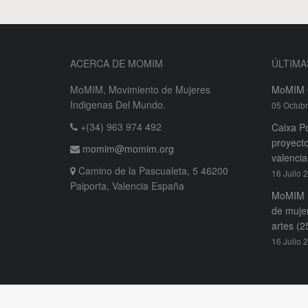
ACERCA DE MOMIM
ÚLTIMA
MoMIM, Movimiento de Mujeres
MoMIM C
Indigenas Del Mundo.
05 Octub
+(34) 963 974 492
Caixa Po
proyecto
momim@momim.org
valenci
Camino de la Pascualeta, 5 46200
16 Julio 
Paiporta, Valencia España
MoMIM L
de mujer
artes (2
16 Julio 