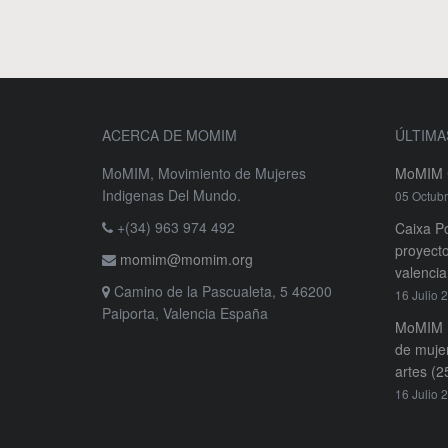
ACERCA DE MOMIM
ÚLTIMA
MoMIM, Movimiento de Mujeres
MoMIM C
Indigenas Del Mundo.
05 Octub
+(34) 963 974 492
Caixa Po
proyecto
momim@momim.org
valenci
Camino de la Pascualeta, 5 46200
16 Julio 
Paiporta, Valencia España
MoMIM L
de mujer
artes (2
16 Julio 