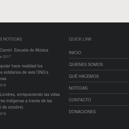
S NOTICIAS
QUICK LINK
amiri- Escuela de Música
INICIO
re 2017
QUIENES SOMOS
pular hace realidad los
s solidarios de seis ONG’s
QUÉ HACEMOS
anas
2016
NOTICIAS
ondres, enriqueciendo las vidas
CONTACTO
es indígenas a través de las
5 de octubre)
DONACIONES
2016